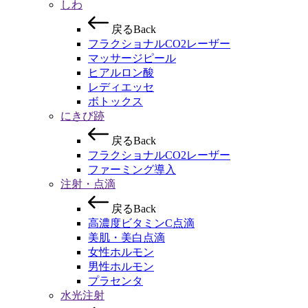
しわ
戻る
Back
フラクショナルCO2レーザー
マッサージピール
ヒアルロン酸
レディエッセ
ボトックス
にきび跡
戻る
Back
フラクショナルCO2レーザー
ファーミング導入
注射・点滴
戻る
Back
高濃度ビタミンC点滴
美肌・美白点滴
女性ホルモン
男性ホルモン
プラセンタ
水光注射