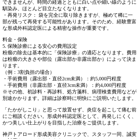
できませんが、時間の経過とともに白い点や細い線のように
馴染み、ほとんど目立たなくなります。
・再発リスク： 袋を完全に取り除きますが、極めて稀に一
部が残って再発する可能性があります。そのため、経験豊富
な形成外科認定医による精密な操作が重要です。
料金・保険
5. 保険診療による安心の費用設定
粉瘤の除去は基本的に「保険診療」の適応となります。費用
は粉瘤の大きさや部位（露出部か非露出部か）によって決ま
ります。
（例：3割負担の場合）
・手術費用（露出部・直径2cm未満）：約5,000円程度
・手術費用（非露出部・直径3cm未満）：約4,000円程度
※その他、初診料・再診料、処方箋料、病理検査費用などが
別途かかります。詳細は診察時に明快にご説明いたします。
「たかがしこり」と思って放置せず、炎症を起こして痛む前
にご相談ください。形成外科認定医として、再発しにくく、
かつ美しい仕上がりを目指した治療をご提供します。
神戸トアロード形成美容クリニックで、スタッフ一同、誠実