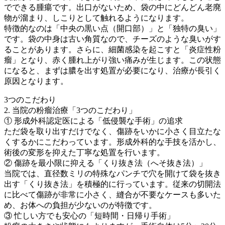
でできる腫瘍です。出口がないため、袋の中にどんどん老廃
物が溜まり、しこりとして触れるようになります。
特徴的なのは「中央の黒い点（開口部）」と「独特の臭い」
です。袋の中身は古い角質なので、チーズのような臭いがす
ることがあります。さらに、細菌感染を起こすと「炎症性粉
瘤」となり、赤く腫れ上がり強い痛みが生じます。この状態
になると、まずは膿を出す処置が必要になり、治療が長引く
原因となります。
3つのこだわり
2. 当院の粉瘤治療「3つのこだわり」
① 形成外科認定医による「低侵襲な手術」の追求
ただ袋を取り出すだけでなく、傷跡をいかに小さく目立たな
くするかにこだわっています。形成外科的な手技を活かし、
術後の変形を抑えた丁寧な処置を行います。
② 傷跡を最小限に抑える「くり抜き法（へそ抜き法）」
当院では、直径数ミリの特殊なパンチで穴を開けて袋を抜き
出す「くり抜き法」を積極的に行っています。従来の切開法
に比べて傷跡が非常に小さく、縫合が不要なケースも多いた
め、お体への負担が少ないのが特徴です。
③ 忙しい方でも安心の「短時間・日帰り手術」