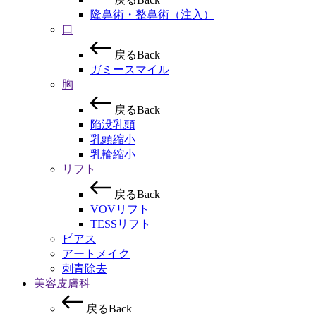
隆鼻術・整鼻術（注入）
口
戻る
Back
ガミースマイル
胸
戻る
Back
陥没乳頭
乳頭縮小
乳輪縮小
リフト
戻る
Back
VOVリフト
TESSリフト
ピアス
アートメイク
刺青除去
美容皮膚科
戻る
Back