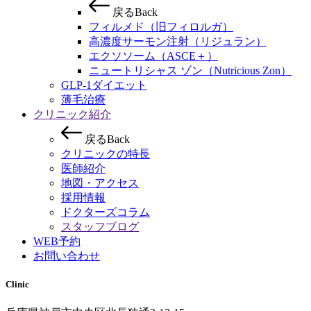
戻る
Back
フィルメド（旧フィロルガ）
高濃度サーモン注射（リジュラン）
エクソソーム（ASCE＋）
ニュートリシャス ゾン（Nutricious Zon）
GLP-1ダイエット
薄毛治療
クリニック紹介
戻る
Back
クリニックの特長
医師紹介
地図・アクセス
採用情報
ドクターズコラム
スタッフブログ
WEB予約
お問い合わせ
Clinic