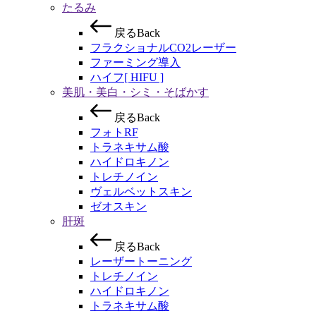
たるみ
戻る
Back
フラクショナルCO2レーザー
ファーミング導入
ハイフ[ HIFU ]
美肌・美白・シミ・そばかす
戻る
Back
フォトRF
トラネキサム酸
ハイドロキノン
トレチノイン
ヴェルベットスキン
ゼオスキン
肝斑
戻る
Back
レーザートーニング
トレチノイン
ハイドロキノン
トラネキサム酸