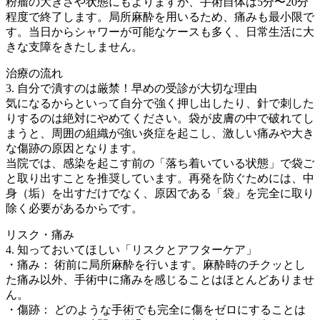
粉瘤の大きさや状態にもよりますが、手術自体は5分〜20分
程度で終了します。局所麻酔を用いるため、痛みも最小限で
す。当日からシャワーが可能なケースも多く、日常生活に大
きな支障をきたしません。
治療の流れ
3. 自分で潰すのは厳禁！早めの受診が大切な理由
気になるからといって自分で強く押し出したり、針で刺した
りするのは絶対にやめてください。袋が皮膚の中で破れてし
まうと、周囲の組織が強い炎症を起こし、激しい痛みや大き
な傷跡の原因となります。
当院では、感染を起こす前の「落ち着いている状態」で袋ご
と取り出すことを推奨しています。再発を防ぐためには、中
身（垢）を出すだけでなく、原因である「袋」を完全に取り
除く必要があるからです。
リスク・痛み
4. 知っておいてほしい「リスクとアフターケア」
・痛み： 術前に局所麻酔を行います。麻酔時のチクッとし
た痛み以外、手術中に痛みを感じることはほとんどありませ
ん。
・傷跡： どのような手術でも完全に傷をゼロにすることは