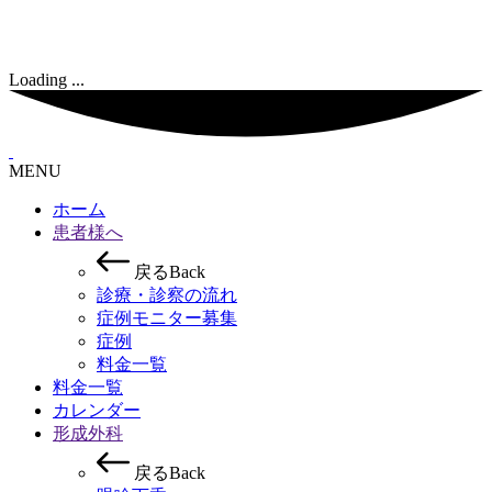
Loading ...
MENU
ホーム
患者様へ
戻る
Back
診療・診察の流れ
症例モニター募集
症例
料金一覧
料金一覧
カレンダー
形成外科
戻る
Back