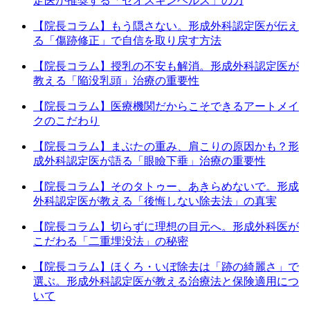
定医が推奨する「ゼオスキンヘルス」の力
【院長コラム】もう隠さない。形成外科認定医が伝え
る「傷跡修正」で自信を取り戻す方法
【院長コラム】授乳の不安も解消。形成外科認定医が
教える「陥没乳頭」治療の重要性
【院長コラム】医療機関だからこそできるアートメイ
クのこだわり
【院長コラム】まぶたの重み、肩こりの原因かも？形
成外科認定医が語る「眼瞼下垂」治療の重要性
【院長コラム】そのタトゥー、あきらめないで。形成
外科認定医が教える「後悔しない除去法」の真実
【院長コラム】切らずに理想の目元へ。形成外科医が
こだわる「二重埋没法」の秘密
【院長コラム】ほくろ・いぼ除去は「跡の綺麗さ」で
選ぶ。形成外科認定医が教える治療法と保険適用につ
いて