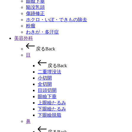
眼瞼下垂
陥没乳頭
傷跡修正
ホクロ・いぼ・できもの除去
粉瘤
わきが・多汗症
美容外科
戻る
Back
目
戻る
Back
二重埋没法
小切開
全切開
目頭切開
眼瞼下垂
上眼瞼たるみ
下眼瞼たるみ
下眼瞼脱脂
鼻
戻る
Back