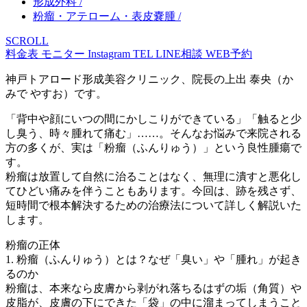
形成外科 /
粉瘤・アテローム・表皮嚢腫 /
SCROLL
料金表
モニター
Instagram
TEL
LINE相談
WEB予約
神戸トアロード形成美容クリニック、院長の上出 泰央（か
みで やすお）です。
「背中や顔にいつの間にかしこりができている」「触ると少
し臭う、時々腫れて痛む」……。そんなお悩みで来院される
方の多くが、実は「粉瘤（ふんりゅう）」という良性腫瘍で
す。
粉瘤は放置して自然に治ることはなく、無理に潰すと悪化し
てひどい痛みを伴うこともあります。今回は、跡を残さず、
短時間で根本解決するための治療法について詳しく解説いた
します。
粉瘤の正体
1. 粉瘤（ふんりゅう）とは？なぜ「臭い」や「腫れ」が起き
るのか
粉瘤は、本来なら皮膚から剥がれ落ちるはずの垢（角質）や
皮脂が、皮膚の下にできた「袋」の中に溜まってしまうこと