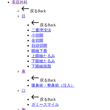
美容外科
戻
る
B
a
c
k
目
戻
る
B
a
c
k
二重埋没法
小切開
全切開
目頭切開
眼瞼下垂
上眼瞼たるみ
下眼瞼たるみ
下眼瞼脱脂
鼻
戻
る
B
a
c
k
隆鼻術・整鼻術（注入）
口
戻
る
B
a
c
k
ガミースマイル
胸