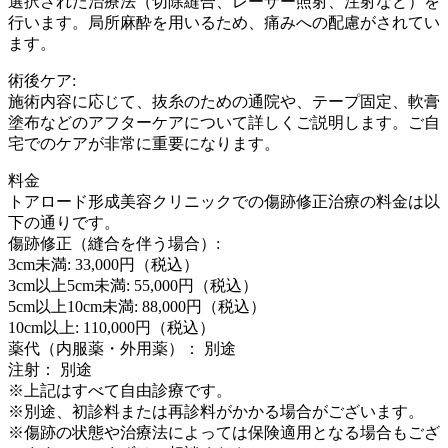
選択された治療法（切除縫合、レーザー照射、注射など）を
行います。局所麻酔を用いるため、痛みへの配慮がされてい
ます。
術後ケア:
施術内容に応じて、抜糸のための通院や、テープ固定、軟膏
塗布などのアフターケアについて詳しくご説明します。ご自
宅でのケアが非常に重要になります。
料金
トアロード形成美容クリニックでの傷跡修正治療の料金は以
下の通りです。
傷跡修正（縫合を伴う場合）:
3cm未満: 33,000円（税込）
3cm以上5cm未満: 55,000円（税込）
5cm以上10cm未満: 88,000円（税込）
10cm以上: 110,000円（税込）
薬代（内服薬・外用薬）： 別途
注射： 別途
※上記はすべて自由診療です。
※別途、初診料または再診料がかかる場合がございます。
※傷跡の状態や治療法によっては保険適用となる場合もござ