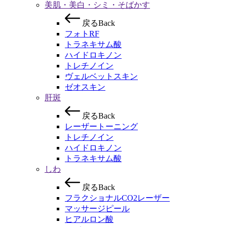
美肌・美白・シミ・そばかす
戻
る
B
a
c
k
フォトRF
トラネキサム酸
ハイドロキノン
トレチノイン
ヴェルベットスキン
ゼオスキン
肝斑
戻
る
B
a
c
k
レーザートーニング
トレチノイン
ハイドロキノン
トラネキサム酸
しわ
戻
る
B
a
c
k
フラクショナルCO2レーザー
マッサージピール
ヒアルロン酸