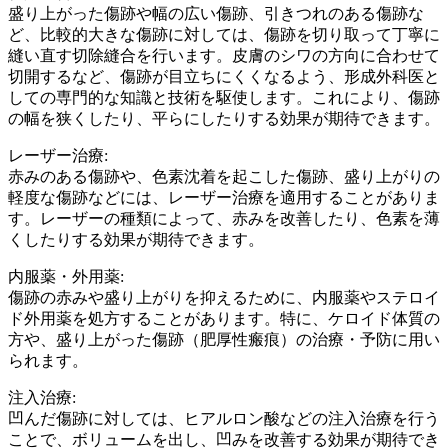
盛り上がった傷跡や幅の広い傷跡、引きつれのある傷跡な
ど、比較的大きな傷跡に対しては、傷跡を切り取って丁寧に
縫い直す切除縫合を行います。皮膚のシワの方向に合わせて
切開するなど、傷跡が目立ちにくくなるよう、形成外科医と
しての専門的な知識と技術を駆使します。これにより、傷跡
の幅を狭くしたり、平らにしたりする効果が期待できます。
レーザー治療:
赤みのある傷跡や、色素沈着を起こした傷跡、盛り上がりの
軽度な傷跡などには、レーザー治療を適用することがありま
す。レーザーの種類によって、赤みを改善したり、色素を薄
くしたりする効果が期待できます。
内服薬・外用薬:
傷跡の赤みや盛り上がりを抑えるために、内服薬やステロイ
ド外用薬を処方することがあります。特に、ケロイド体質の
方や、盛り上がった傷跡（肥厚性瘢痕）の治療・予防に用い
られます。
注入治療:
凹んだ傷跡に対しては、ヒアルロン酸などの注入治療を行う
ことで、ボリュームを出し、凹みを改善する効果が期待でき