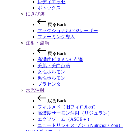
レディエッセ
ボトックス
にきび跡
戻
る
B
a
c
k
フラクショナルCO2レーザー
ファーミング導入
注射・点滴
戻
る
B
a
c
k
高濃度ビタミンC点滴
美肌・美白点滴
女性ホルモン
男性ホルモン
プラセンタ
水光注射
戻
る
B
a
c
k
フィルメド（旧フィロルガ）
高濃度サーモン注射（リジュラン）
エクソソーム（ASCE＋）
ニュートリシャス ゾン（Nutricious Zon）