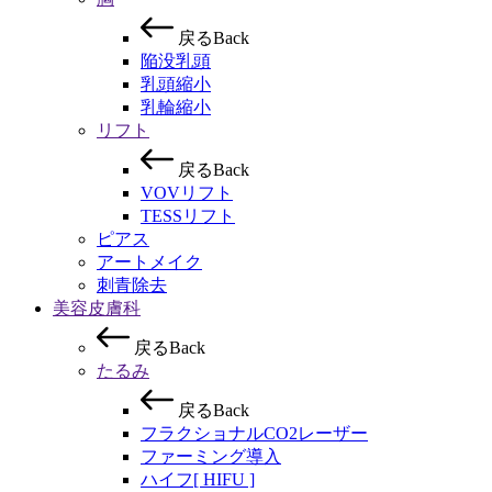
戻
る
B
a
c
k
陥没乳頭
乳頭縮小
乳輪縮小
リフト
戻
る
B
a
c
k
VOVリフト
TESSリフト
ピアス
アートメイク
刺青除去
美容皮膚科
戻
る
B
a
c
k
たるみ
戻
る
B
a
c
k
フラクショナルCO2レーザー
ファーミング導入
ハイフ[ HIFU ]