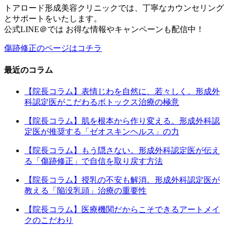
トアロード形成美容クリニックでは、丁寧なカウンセリング
とサポートをいたします。
公式LINE＠では お得な情報やキャンペーンも配信中！
傷跡修正のページはコチラ
最近のコラム
【院長コラム】表情じわを自然に、若々しく。形成外
科認定医がこだわるボトックス治療の極意
【院長コラム】肌を根本から作り変える。形成外科認
定医が推奨する「ゼオスキンヘルス」の力
【院長コラム】もう隠さない。形成外科認定医が伝え
る「傷跡修正」で自信を取り戻す方法
【院長コラム】授乳の不安も解消。形成外科認定医が
教える「陥没乳頭」治療の重要性
【院長コラム】医療機関だからこそできるアートメイ
クのこだわり