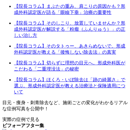
【院長コラム】まぶたの重み、肩こりの原因かも？形
成外科認定医が語る「眼瞼下垂」治療の重要性
【院長コラム】そのしこり、放置していませんか？形
成外科認定医が解説する「粉瘤（ふんりゅう）」の正
しい治し方
【院長コラム】そのタトゥー、あきらめないで。形成
外科認定医が教える「後悔しない除去法」の真実
【院長コラム】切らずに理想の目元へ。形成外科医が
こだわる「二重埋没法」の秘密
【院長コラム】ほくろ・いぼ除去は「跡の綺麗さ」で
選ぶ。形成外科認定医が教える治療法と保険適用につ
いて
目元・痩身・刺青除去など、施術ごとの変化がわかるリアル
な症例写真を公開中！
実際の症例で見る
ビフォーアフター集