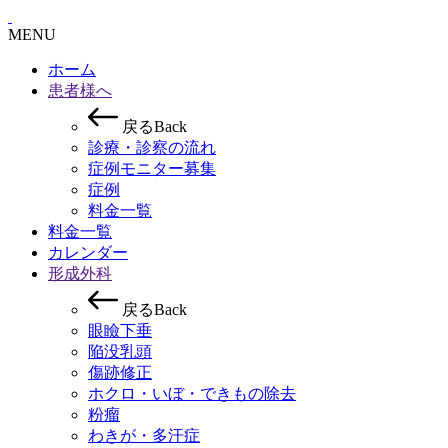
MENU
ホーム
患者様へ
戻
る
B
a
c
k
診療・診察の流れ
症例モニター募集
症例
料金一覧
料金一覧
カレンダー
形成外科
戻
る
B
a
c
k
眼瞼下垂
陥没乳頭
傷跡修正
ホクロ・いぼ・できもの除去
粉瘤
わきが・多汗症