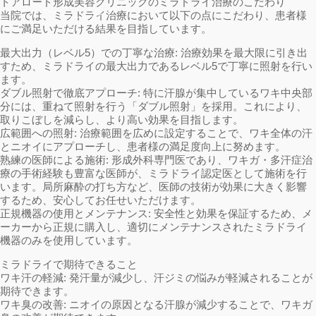
トアロード形成美容クリニックのミラドライ治療のこだわり
当院では、ミラドライ治療において以下の点にこだわり、患者様
にご満足いただける結果を目指しています。
最大出力（レベル5）での丁寧な治療: 治療効果を最大限に引き出
すため、ミラドライの最大出力であるレベル5で丁寧に照射を行い
ます。
ダブル照射で徹底アプローチ: 特に汗腺が集中しているワキ中央部
分には、重ねて照射を行う「ダブル照射」を採用。これにより、
取りこぼしを減らし、より高い効果を目指します。
広範囲への照射: 治療範囲を広めに設定することで、ワキ全体の汗
とニオイにアプローチし、患者様の満足度向上に努めます。
熟練の医師による施術: 形成外科専門医であり、ワキガ・多汗症治
療の手術経験も豊富な医師が、ミラドライ認定医として施術を行
います。局所麻酔の打ち方など、医師の技術が効果に大きく影響
するため、安心してお任せいただけます。
正規機器の使用とメンテナンス: 安全性と効果を保証するため、メ
ーカーから正規に購入し、適切にメンテナンスされたミラドライ
機器のみを使用しています。
ミラドライで期待できること
ワキ汗の軽減: 発汗量が減少し、汗ジミの悩みが軽減されることが
期待できます。
ワキ臭の改善: ニオイの原因となる汗腺が減少することで、ワキガ