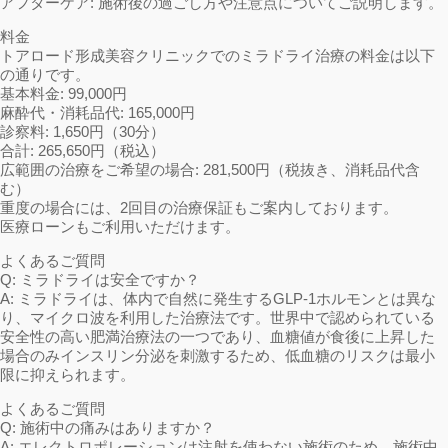
アフターケア: 施術後の過ごし方や注意点についてご説明します。
料金
トアロード形成美容クリニックでのミラドライ治療の料金は以下
の通りです。
基本料金: 99,000円
麻酔代・消耗品代: 165,000円
診察料: 1,650円（30分）
合計: 265,650円（税込）
広範囲の治療をご希望の場合: 281,500円（税抜き、消耗品代含
む）
重度の場合には、2回目の治療保証もご案内しております。
医療ローンもご利用いただけます。
よくあるご質問
Q: ミラドライは安全ですか？
A: ミラドライは、体内で自然に発生するGLP-1ホルモンとは異な
り、マイクロ波を利用した治療法です。世界中で認められている
安全性の高い肥満治療法の一つであり、血糖値が食後に上昇した
場合のみインスリン分泌を刺激するため、低血糖のリスクは最小
限に抑えられます。
よくあるご質問
Q: 施術中の痛みはありますか？
A: エレクトロポレーションは注射を使わない施術のため、施術中