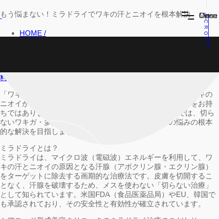
もう悩まない！ミラドライでワキの汗とニオイを根本解決
Menu
Open
Close
SCROLL
HOME /
形成外科 /
わきが・多汗症 /
ミラドライ /
料金表
モニター
Instagram
TEL
LINE相談
WEB予約
「ワキ汗が気になる…」「服の汗ジミが恥ずかしい…」「ワキの
ニオイが悩みで、好きな服が着られない…」そんなお悩みをお持
ちではありませんか？ トアロード形成美容クリニックでは、切ら
ないワキガ・多汗症治療「ミラドライ」で、これらの悩みの根本
的な解決を目指します。
ミラドライとは？
ミラドライは、マイクロ波（電磁波）エネルギーを利用して、ワ
キの汗とニオイの原因となる汗腺（アポクリン腺・エクリン腺）
をターゲットに除去する画期的な治療法です。皮膚を切開するこ
となく、汗腺を破壊するため、メスを使わない「切らない治療」
として知られています。米国FDA（食品医薬品局）やEU、韓国で
も承認されており、その安全性と有効性が確立されています。