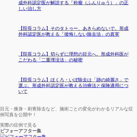
成外科認定医が解説する「粉瘤（ふんりゅう）」の正
しい治し方
【院長コラム】そのタトゥー、あきらめないで。形成
外科認定医が教える「後悔しない除去法」の真実
【院長コラム】切らずに理想の目元へ。形成外科医が
こだわる「二重埋没法」の秘密
【院長コラム】ほくろ・いぼ除去は「跡の綺麗さ」で
選ぶ。形成外科認定医が教える治療法と保険適用につ
いて
目元・痩身・刺青除去など、施術ごとの変化がわかるリアルな症
例写真を公開中！
実際の症例で見る
ビフォーアフター集