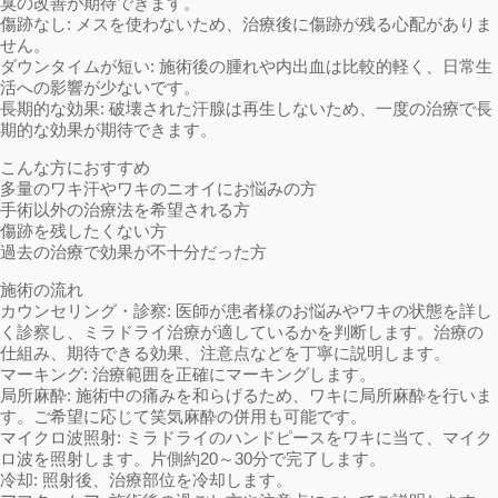
臭の改善が期待できます。
傷跡なし: メスを使わないため、治療後に傷跡が残る心配がありま
せん。
ダウンタイムが短い: 施術後の腫れや内出血は比較的軽く、日常生
活への影響が少ないです。
長期的な効果: 破壊された汗腺は再生しないため、一度の治療で長
期的な効果が期待できます。
こんな方におすすめ
多量のワキ汗やワキのニオイにお悩みの方
手術以外の治療法を希望される方
傷跡を残したくない方
過去の治療で効果が不十分だった方
施術の流れ
カウンセリング・診察: 医師が患者様のお悩みやワキの状態を詳し
く診察し、ミラドライ治療が適しているかを判断します。治療の
仕組み、期待できる効果、注意点などを丁寧に説明します。
マーキング: 治療範囲を正確にマーキングします。
局所麻酔: 施術中の痛みを和らげるため、ワキに局所麻酔を行いま
す。ご希望に応じて笑気麻酔の併用も可能です。
マイクロ波照射: ミラドライのハンドピースをワキに当て、マイク
ロ波を照射します。片側約20～30分で完了します。
冷却: 照射後、治療部位を冷却します。