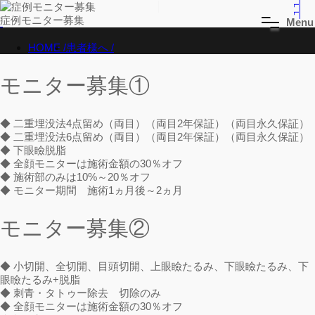
症例モニター募集
M
e
n
u
HOME /
患者様へ /
モニター募集①
◆ 二重埋没法4点留め（両目）（両目2年保証）（両目永久保証）
◆ 二重埋没法6点留め（両目）（両目2年保証）（両目永久保証）
◆ 下眼瞼脱脂
◆ 全顔モニターは施術金額の30％オフ
◆ 施術部のみは10%～20％オフ
◆ モニター期間 施術1ヵ月後～2ヵ月
モニター募集②
◆ 小切開、全切開、目頭切開、上眼瞼たるみ、下眼瞼たるみ、下
眼瞼たるみ+脱脂
◆ 刺青・タトゥー除去 切除のみ
◆ 全顔モニターは施術金額の30％オフ