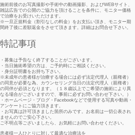
施術前後のお写真撮影や手術中の動画撮影、およびWEBサイト、
雑誌広告での公開のご協力を頂けることを条件に、モニター価格
で治療をお受けいただけます。
※一旦正規料金（割引なしの料金）をお支払い頂き、モニター期
間終了後に差額返金をさせて頂きます。詳細はお問合せ下さい。
特記事項
・募集は予告なく終了することがございます。
・当日施術希望の方は、ご予約時にご相談ください。
・身分証明書をお持ち下さい。
※未成年の患者様が治療する場合には必ず法定代理人（親権者）
の同意が必要な為、カウンセリング当日の法定代理人（親権者）
の同伴が必須となります。（１８歳以上でご希望の施術により異
なる場合がございますので、事前に必ずお問い合わせ下さい。）
・ホームページ・ブログ・Facebookなどで使用する写真や動画・
アンケートにご協力頂きます。
・お写真は許可頂きました箇所のみです。お名前は一切公表され
ませんのでご安心下さい。
ご不明点等ございましたら、お気軽にお問い合わせください。
患者様一人ひとりに対して最適な治療法を