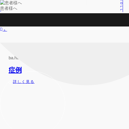
SCROLL
患者様へ
HOME /
料金表
モニター
Instagram
TEL
LINE相談
WEB予約
ba.html
症例
詳しく見る